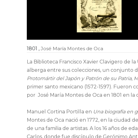
1801
,
José María Montes de Oca
La Biblioteca Francisco Xavier Clavigero de 
alberga entre sus colecciones, un conjunto 
Protomártir del Japón y Patrón de su Patria, M
primer santo mexicano (1572-1597). Fueron co
por José María Montes de Oca en 1801 en la 
Manuel Cortina Portilla en
Una biografía en 
Montes de Oca nació en 1772, en la ciudad de
de una familia de artistas. A los 16 años de 
Carlos, donde fue discípulo de Gerónimo Anto