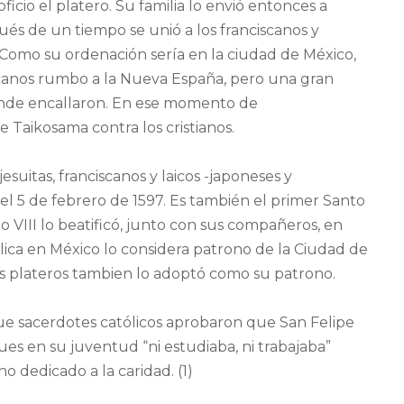
cio el platero. Su familia lo envió entonces a
ués de un tiempo se unió a los franciscanos y
 Como su ordenación sería en la ciudad de México,
iscanos rumbo a la Nueva España, pero una gran
donde encallaron. En ese momento de
Taikosama contra los cristianos.
jesuitas, franciscanos y laicos -japoneses y
 el 5 de febrero de 1597. Es también el primer Santo
o VIII lo beatificó, junto con sus compañeros, en
ólica en México lo considera patrono de la Ciudad de
os plateros tambien lo adoptó como su patrono.
ue sacerdotes católicos aprobaron que San Felipe
pues en su juventud “ni estudiaba, ni trabajaba”
o dedicado a la caridad. (1)