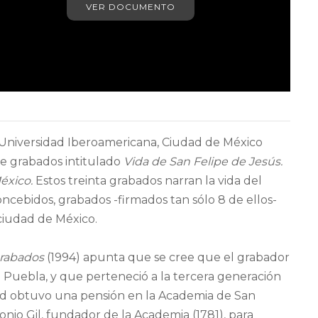
VER DOCUMENTO
la Universidad Iberoamericana, Ciudad de México
de grabados intitulado
Vida de San Felipe de Jesús.
éxico.
Estos treinta grabados narran la vida del
ncebidos, grabados -firmados tan sólo 8 de ellos-
ciudad de México.
grabados
(1994) apunta que se cree que el grabador
 Puebla, y que perteneció a la tercera generación
edad obtuvo una pensión en la Academia de San
nio Gil, fundador de la Academia (1781), para