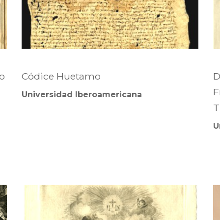
ro
Códice Huetamo
D
F
Universidad Iberoamericana
T
U